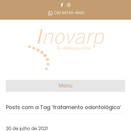
F
I
a
n
c
s
(16) 99740-4003
e
t
b
a
o
g
o
r
k
a
m
Menu
Posts com a Tag ‘tratamento odontológico’
30 de julho de 2021