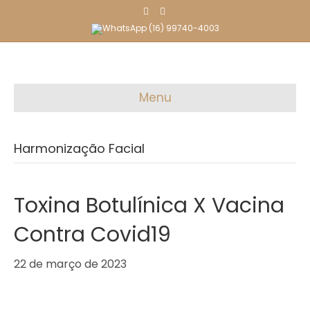
F
I
a
n
c
s
(16) 99740-4003
e
t
b
a
o
g
o
r
k
a
m
Menu
Harmonização Facial
Toxina Botulínica X Vacina
Contra Covid19
22 de março de 2023