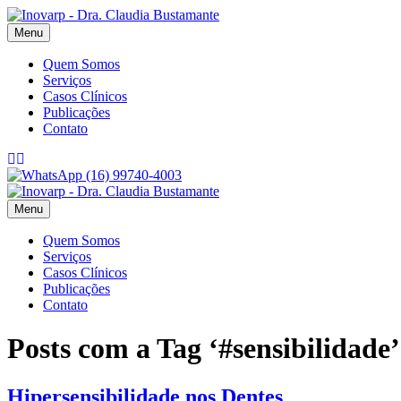
Menu
Quem Somos
Serviços
Casos Clínicos
Publicações
Contato
Facebook
Instagram
(16) 99740-4003
Menu
Quem Somos
Serviços
Casos Clínicos
Publicações
Contato
Posts com a Tag ‘#sensibilidade’
Hipersensibilidade nos Dentes