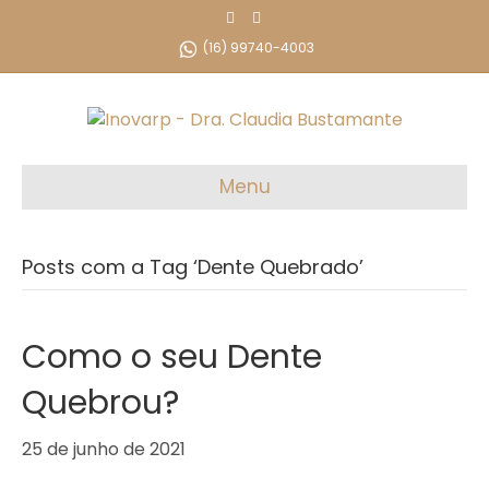
F
I
a
n
c
s
(16) 99740-4003
e
t
b
a
o
g
o
r
k
a
m
Menu
Posts com a Tag ‘Dente Quebrado’
Como o seu Dente
Quebrou?
25 de junho de 2021