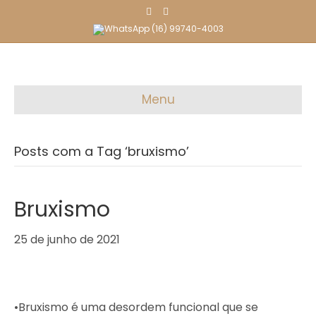
F
I
a
n
c
s
(16) 99740-4003
e
t
b
a
o
g
o
r
k
a
m
Menu
Posts com a Tag ‘bruxismo’
Bruxismo
25 de junho de 2021
•Bruxismo é uma desordem funcional que se