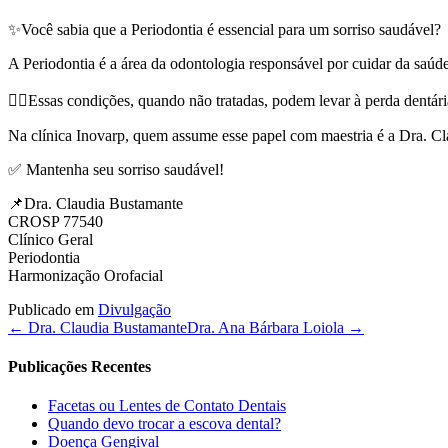
✨Você sabia que a Periodontia é essencial para um sorriso saudável?
A Periodontia é a área da odontologia responsável por cuidar da saúde
👉🏻Essas condições, quando não tratadas, podem levar à perda dentária
Na clínica Inovarp, quem assume esse papel com maestria é a Dra. Cla
✅ Mantenha seu sorriso saudável!
📌Dra. Claudia Bustamante
CROSP 77540
Clínico Geral
Periodontia
Harmonização Orofacial
Publicado em
Divulgação
← Dra. Claudia Bustamante
Dra. Ana Bárbara Loiola →
Publicações Recentes
Facetas ou Lentes de Contato Dentais
Quando devo trocar a escova dental?
Doença Gengival