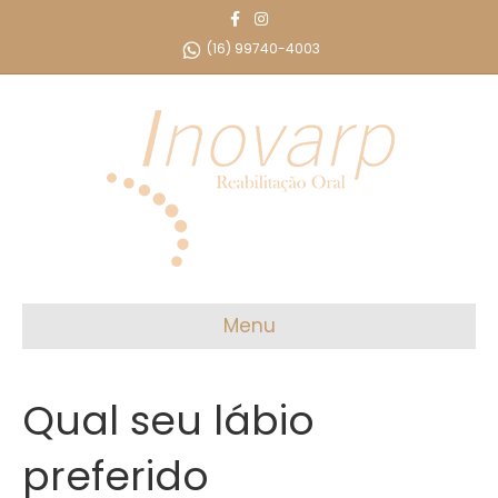
F
I
a
n
c
s
(16) 99740-4003
e
t
b
a
o
g
o
r
k
a
m
Menu
Qual seu lábio
preferido