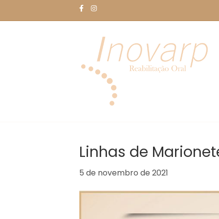
F
I
a
n
c
s
e
t
b
a
o
g
o
r
k
a
m
Linhas de Marionete
5 de novembro de 2021