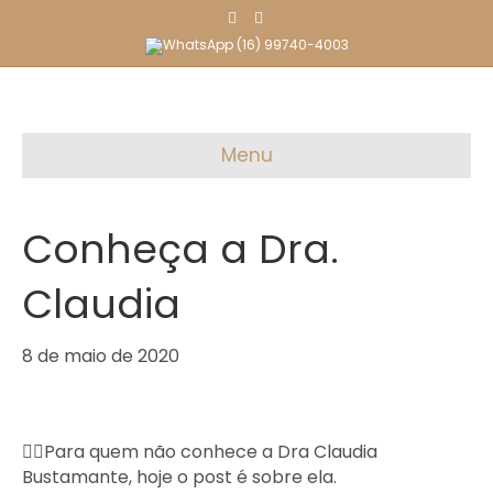
F
I
a
n
c
s
(16) 99740-4003
e
t
b
a
o
g
o
r
k
a
m
Menu
Conheça a Dra.
Claudia
8 de maio de 2020
👉🏻Para quem não conhece a Dra Claudia
Bustamante, hoje o post é sobre ela.