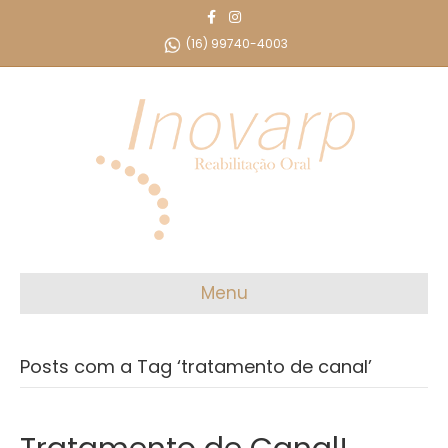
F
I
a
n
c
s
(16) 99740-4003
e
t
b
a
o
g
o
r
k
a
m
Menu
Posts com a Tag ‘tratamento de canal’