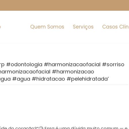
Quem Somos
Serviços
Casos Clín
arp #odontologia #harmonizacaofacial #sorriso
#harmonizacaofacial #harmonizacao
gua #agua #hidratacao #pelehidratada’
aúde do coração?”🧐 Essa é uma dúvida muito comum — e