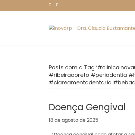
F
I
a
n
c
s
e
t
b
a
o
g
o
r
k
a
m
Posts com a Tag ‘#clinicainov
#ribeiraopreto #periodontia 
#clareamentodentario #bebaa
Doença Gengival
18 de agosto de 2025
“Doença gengival pode afetar a s